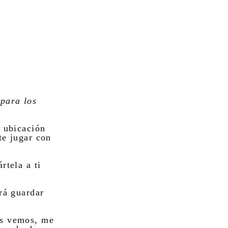
para los
a ubicación
te jugar con
rtela a ti
rá guardar
os vemos, me