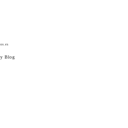
os.es
hy Blog