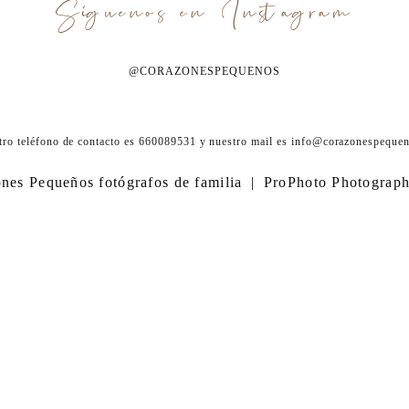
Síguenos en Instagram
@CORAZONESPEQUENOS
tro teléfono de contacto es 660089531 y nuestro mail es info@corazonespequen
nes Pequeños fotógrafos de familia
|
ProPhoto Photograp