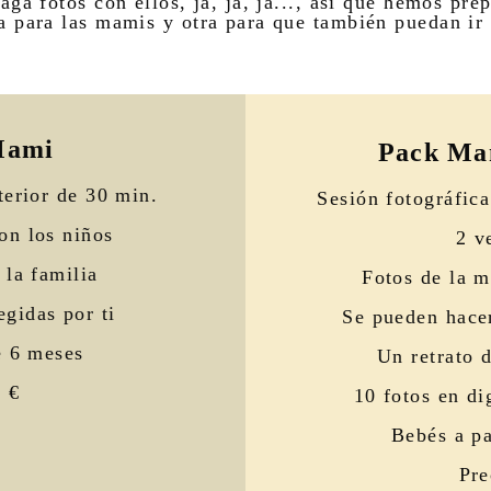
aga fotos con ellos, ja, ja, ja..., así que hemos pre
a para las mamis y otra para que también puedan ir 
Mami
Pack Ma
terior de 30 min.
Sesión fotográfica
on los niños
2 v
 la familia
Fotos de la m
egidas por ti
Se pueden hacer
e 6 meses
Un retrato d
5 €
10 fotos en dig
Bebés a pa
Pre